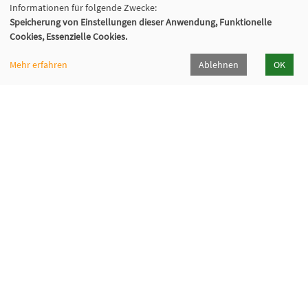
Informationen für folgende Zwecke:
Speicherung von Einstellungen dieser Anwendung, Funktionelle
Cookies, Essenzielle Cookies.
Mehr erfahren
Ablehnen
OK
Kommunalverband für Jugend und Soziales
Baden-Württemberg
Lindenspürstraße 39, 70176 Stuttgart
Kontakt Service-Center KVJS Fortbildung
0711 6375-610
fortbildung@kvjs.de