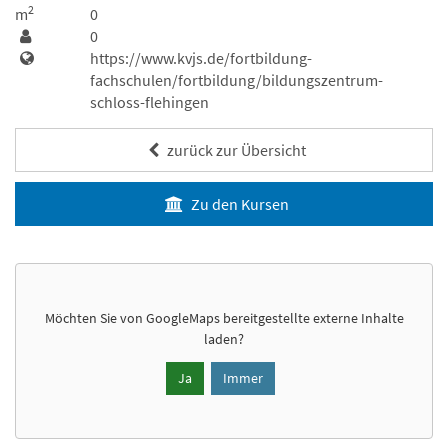
2
m
0
0
https://www.kvjs.de/fortbildung-
fachschulen/fortbildung/bildungszentrum-
schloss-flehingen
zurück zur Übersicht
Zu den Kursen
Möchten Sie von
GoogleMaps
bereitgestellte externe Inhalte
laden?
Ja
Immer