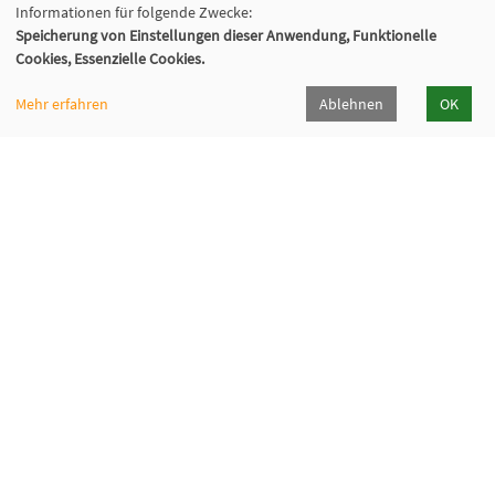
Informationen für folgende Zwecke:
Speicherung von Einstellungen dieser Anwendung, Funktionelle
Cookies, Essenzielle Cookies.
Mehr erfahren
Ablehnen
OK
Kommunalverband für Jugend und Soziales
Baden-Württemberg
Lindenspürstraße 39, 70176 Stuttgart
Kontakt Service-Center KVJS Fortbildung
0711 6375-610
fortbildung@kvjs.de