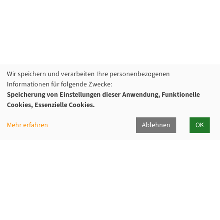
Wir speichern und verarbeiten Ihre personenbezogenen
Informationen für folgende Zwecke:
Speicherung von Einstellungen dieser Anwendung, Funktionelle
Cookies, Essenzielle Cookies.
Mehr erfahren
Ablehnen
OK
Kommunalverband für Jugend und Soziales
Baden-Württemberg
Lindenspürstraße 39, 70176 Stuttgart
Kontakt Service-Center KVJS Fortbildung
0711 6375-610
fortbildung@kvjs.de