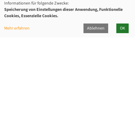
Informationen für folgende Zwecke:
Speicherung von Einstellungen dieser Anwendung, Funktionelle
Cookies, Essenzielle Cookies.
Mehr erfahren
Ablehnen
OK
Kommunalverband für Jugend und Soziales
Baden-Württemberg
Lindenspürstraße 39, 70176 Stuttgart
Kontakt Service-Center KVJS Fortbildung
0711 6375-610
fortbildung@kvjs.de