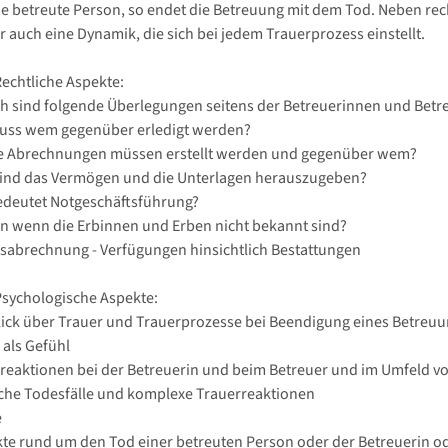
die betreute Person, so endet die Betreuung mit dem Tod. Neben re
r auch eine Dynamik, die sich bei jedem Trauerprozess einstellt.
 Rechtliche Aspekte:
ch sind folgende Überlegungen seitens der Betreuerinnen und Betr
uss wem gegenüber erledigt werden?
e Abrechnungen müssen erstellt werden und gegenüber wem?
ind das Vermögen und die Unterlagen herauszugeben?
edeutet Notgeschäftsführung?
un wenn die Erbinnen und Erben nicht bekannt sind?
ssabrechnung - Verfügungen hinsichtlich Bestattungen
 Psychologische Aspekte:
lick über Trauer und Trauerprozesse bei Beendigung eines Betreuu
 als Gefühl
rreaktionen bei der Betreuerin und beim Betreuer und im Umfeld 
liche Todesfälle und komplexe Trauerreaktionen
e
ikte rund um den Tod einer betreuten Person oder der Betreuerin o