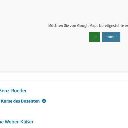
Möchten Sie von
GoogleMaps
bereitgestellte e
Ja
Immer
Benz-Roeder
 Kurse des Dozenten
ne Weber-Käßer