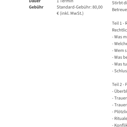
Dauer
1 Termin
Stirbt 
Gebühr
Standard-Gebühr: 80,00
Betreue
€ (inkl. MwSt.)
Teil 1 -
Rechtli
- Was m
- Welch
- Wem s
- Was b
- Was t
- Schlu
Teil 2 -
- Überb
- Trauer
- Traue
- Plötz
- Ritual
- Konfl