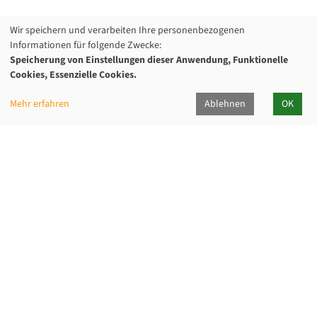
Wir speichern und verarbeiten Ihre personenbezogenen
Informationen für folgende Zwecke:
Speicherung von Einstellungen dieser Anwendung, Funktionelle
Cookies, Essenzielle Cookies.
Mehr erfahren
Ablehnen
OK
Kommunalverband für Jugend und Soziales
Baden-Württemberg
Lindenspürstraße 39, 70176 Stuttgart
Kontakt Service-Center KVJS Fortbildung
0711 6375-610
fortbildung@kvjs.de
Öffnungszeiten
Mo-Do: