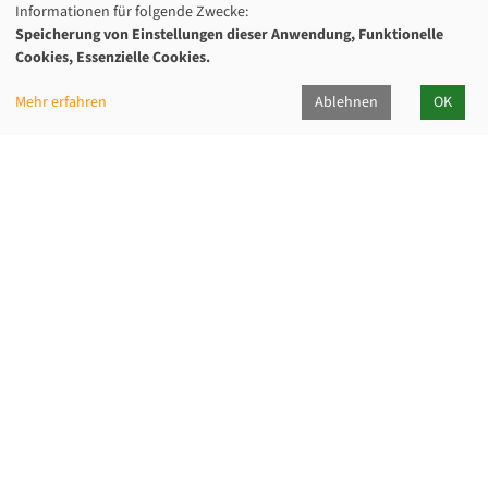
Informationen für folgende Zwecke:
Speicherung von Einstellungen dieser Anwendung, Funktionelle
Cookies, Essenzielle Cookies.
Mehr erfahren
Ablehnen
OK
Kommunalverband für Jugend und Soziales
Baden-Württemberg
Lindenspürstraße 39, 70176 Stuttgart
Kontakt Service-Center KVJS Fortbildung
0711 6375-610
fortbildung@kvjs.de