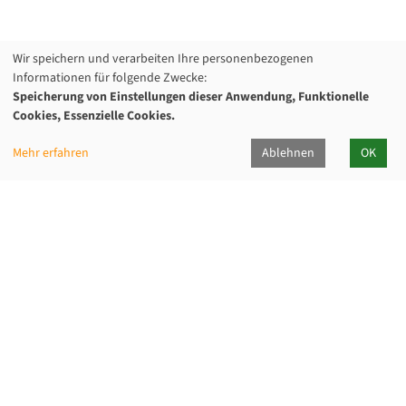
Wir speichern und verarbeiten Ihre personenbezogenen
Informationen für folgende Zwecke:
Speicherung von Einstellungen dieser Anwendung, Funktionelle
Cookies, Essenzielle Cookies.
Mehr erfahren
Ablehnen
OK
Kommunalverband für Jugend und Soziales
Baden-Württemberg
Lindenspürstraße 39, 70176 Stuttgart
Kontakt Service-Center KVJS Fortbildung
0711 6375-610
fortbildung@kvjs.de
Öffnungszeiten