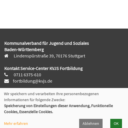
Kommunalverband für Jugend und Soziales
Baden-Württemberg
Lindenspürstraße 39, 70176 Stuttgart
Kontakt Service-Center KVJS Fortbildung
0711 6375-610
fortbildung@kvjs.de
Öffnungszeiten
Wir speichern und verarbeiten Ihre personenbezogenen
Mo-Do:
Informationen für folgende Zwecke:
Speicherung von Einstellungen dieser Anwendung, Funktionelle
09:30 – 12:00 Uhr und
Cookies, Essenzielle Cookies.
13:00 – 15:30 Uhr
Fr:
Mehr erfahren
Ablehnen
OK
9:30 – 12:00 Uhr