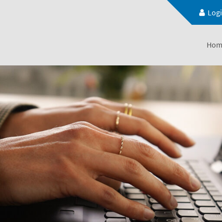
Log
Hom