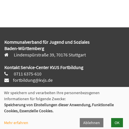
Kommunalverband für Jugend und Soziales
Baden-Württemberg
Lindenspürstraße 39, 70176 Stuttgart
Kontakt Service-Center KVJS Fortbildung
0711 6375-610
fortbildung@kvjs.de
Öffnungszeiten
Wir speichern und verarbeiten Ihre personenbezogenen
Informationen für folgende Zwecke:
Mo-Do:
Speicherung von Einstellungen dieser Anwendung, Funktionelle
09:30 – 12:00 Uhr und
Cookies, Essenzielle Cookies.
13:00 – 15:30 Uhr
Fr:
Mehr erfahren
Ablehnen
OK
9:30 – 12:00 Uhr