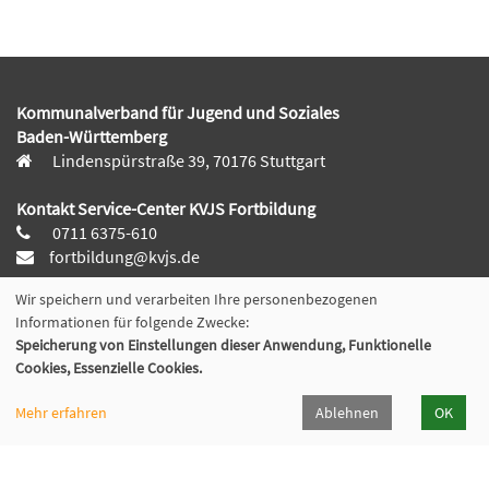
Kommunalverband für Jugend und Soziales
Baden-Württemberg
Lindenspürstraße 39, 70176 Stuttgart
Kontakt Service-Center KVJS Fortbildung
0711 6375-610
fortbildung@kvjs.de
Wir speichern und verarbeiten Ihre personenbezogenen
Öffnungszeiten
Informationen für folgende Zwecke:
Mo-Do:
Speicherung von Einstellungen dieser Anwendung, Funktionelle
09:30 – 12:00 Uhr und
Cookies, Essenzielle Cookies.
13:00 – 15:30 Uhr
Fr:
Mehr erfahren
Ablehnen
OK
9:30 – 12:00 Uhr
(in den Ferien ggf. abweichende Servicezeiten)