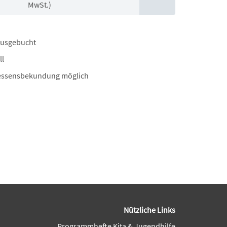
MwSt.)
ausgebucht
ll
essensbekundung möglich
Nützliche Links
Programmhefte Kita & Jugendhilfe