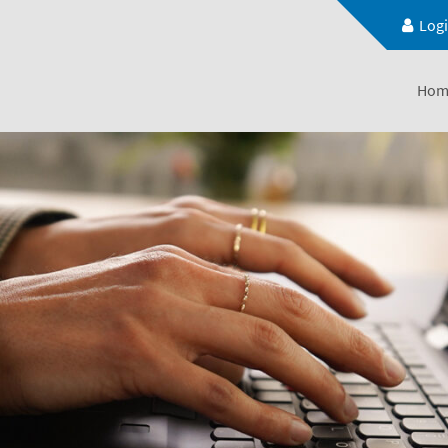
Log
Hom