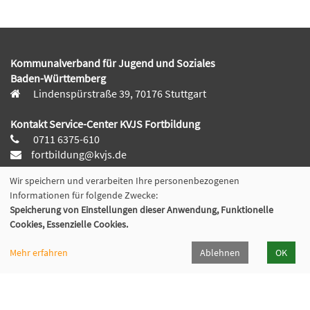
Kommunalverband für Jugend und Soziales
Baden-Württemberg
Lindenspürstraße 39, 70176 Stuttgart
Kontakt Service-Center KVJS Fortbildung
0711 6375-610
fortbildung@kvjs.de
Wir speichern und verarbeiten Ihre personenbezogenen
Öffnungszeiten
Informationen für folgende Zwecke:
Mo-Do:
Speicherung von Einstellungen dieser Anwendung, Funktionelle
09:30 – 12:00 Uhr und
Cookies, Essenzielle Cookies.
13:00 – 15:30 Uhr
Fr:
Mehr erfahren
Ablehnen
OK
9:30 – 12:00 Uhr
(in den Ferien ggf. abweichende Servicezeiten)