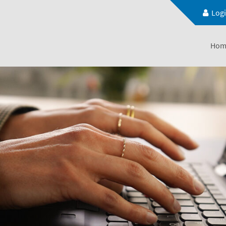
Log
Hom