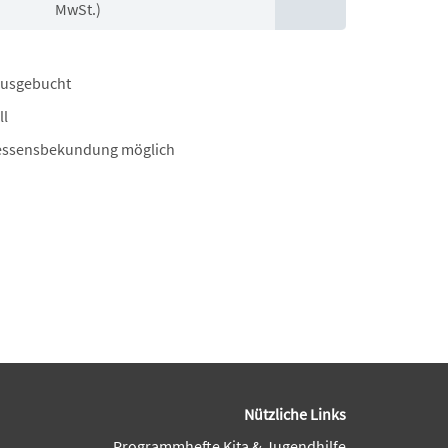
MwSt.)
ausgebucht
ll
essensbekundung möglich
Nützliche Links
Programmhefte Kita & Jugendhilfe