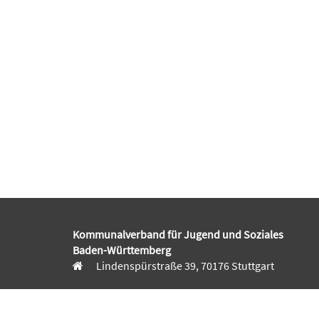
Kommunalverband für Jugend und Soziales
Baden-Württemberg
Lindenspürstraße 39, 70176 Stuttgart
Kontakt Service-Center KVJS Fortbildung
0711 6375-610