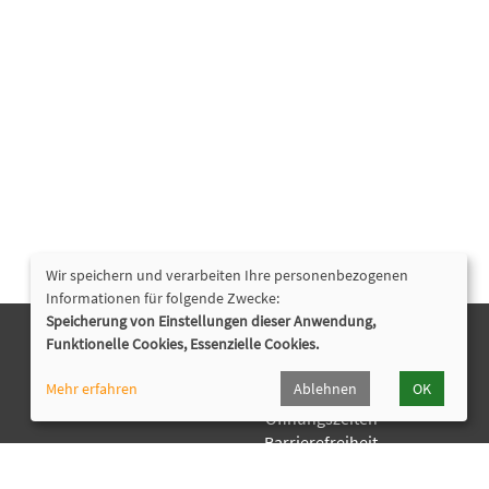
Wir speichern und verarbeiten Ihre personenbezogenen
Informationen für folgende Zwecke:
Speicherung von Einstellungen dieser Anwendung,
Funktionelle Cookies, Essenzielle Cookies.
Nützliche Links
Mehr erfahren
Ablehnen
OK
Programmhefte Kita & Jugendhilfe
Öffnungszeiten
Barrierefreiheit
Cookie Einstellungen