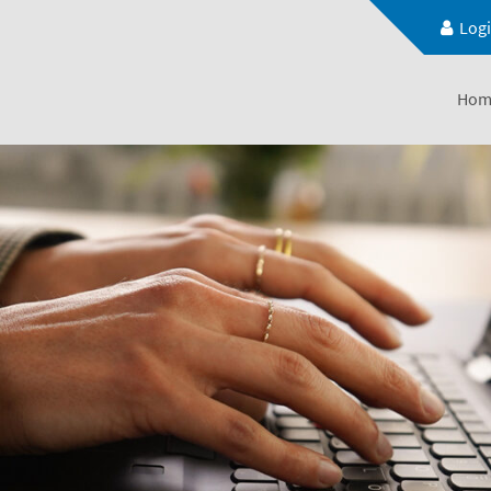
Log
Hom