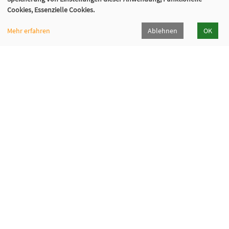
Cookies, Essenzielle Cookies.
Mehr erfahren
Ablehnen
OK
Kommunalverband für Jugend und Soziales
Baden-Württemberg
Lindenspürstraße 39, 70176 Stuttgart
Kontakt Service-Center KVJS Fortbildung
0711 6375-610
fortbildung@kvjs.de
Öffnungszeiten
Mo-Do:
09:30 – 12:00 Uhr und
13:00 – 15:30 Uhr
Fr: