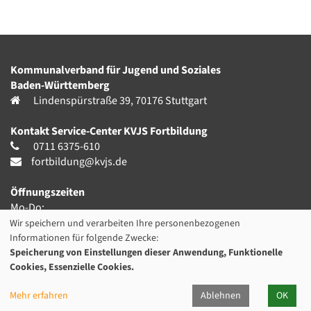
Kommunalverband für Jugend und Soziales
Baden-Württemberg
Lindenspürstraße 39, 70176 Stuttgart
Kontakt Service-Center KVJS Fortbildung
0711 6375-610
fortbildung@kvjs.de
Öffnungszeiten
Mo-Do:
09:30 – 12:00 Uhr und
Wir speichern und verarbeiten Ihre personenbezogenen
13:00 – 15:30 Uhr
Informationen für folgende Zwecke:
Speicherung von Einstellungen dieser Anwendung, Funktionelle
Fr:
Cookies, Essenzielle Cookies.
9:30 – 12:00 Uhr
(in den Ferien ggf. abweichende Servicezeiten)
Mehr erfahren
Ablehnen
OK