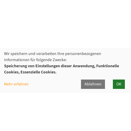
Wir speichern und verarbeiten Ihre personenbezogenen
Informationen für folgende Zwecke:
Speicherung von Einstellungen dieser Anwendung, Funktionelle
Cookies, Essenzielle Cookies.
Mehr erfahren
Ablehnen
OK
Kommunalverband für Jugend und Soziales
Baden-Württemberg
Lindenspürstraße 39, 70176 Stuttgart
Kontakt Service-Center KVJS Fortbildung
0711 6375-610
fortbildung@kvjs.de