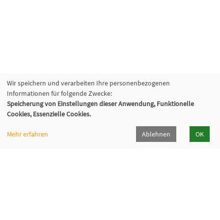
Wir speichern und verarbeiten Ihre personenbezogenen
Informationen für folgende Zwecke:
Speicherung von Einstellungen dieser Anwendung, Funktionelle
Cookies, Essenzielle Cookies.
Mehr erfahren
Ablehnen
OK
Kommunalverband für Jugend und Soziales
Baden-Württemberg
Lindenspürstraße 39, 70176 Stuttgart
Kontakt Service-Center KVJS Fortbildung
0711 6375-610
fortbildung@kvjs.de