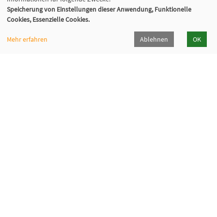
Fr:
Speicherung von Einstellungen dieser Anwendung, Funktionelle
9:30 – 12:00 Uhr
Cookies, Essenzielle Cookies.
(in den Ferien ggf. abweichende Servicezeiten)
Mehr erfahren
Ablehnen
OK
Abonnieren Sie unseren Newsletter
Zur Newsletter-Anmeldung
Newsletter-Abmeldung
Programmhefte Kita & Jugendhilfe
Öffnungszeiten
Newsletter
Barrierefreiheit
Cookie Einstellungen