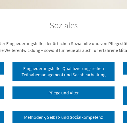
Soziales
der Eingliederungshilfe, der örtlichen Sozialhilfe und von Pfleges
he Weiterentwicklung – sowohl für neue als auch für erfahrene Mit
Eingliederungshilfe: Qualifizierungsreihen
Teilhabemanagement und Sachbearbeitung
Pflege und Alter
Methoden-, Selbst- und Sozialkompetenz