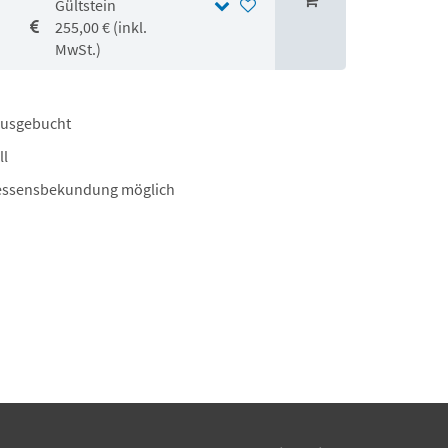
Gültstein
255,00 € (inkl.
MwSt.)
ausgebucht
ll
essensbekundung möglich