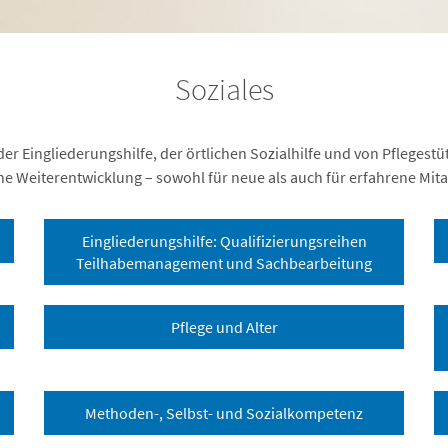
Soziales
der Eingliederungshilfe, der örtlichen Sozialhilfe und von Pfleges
he Weiterentwicklung – sowohl für neue als auch für erfahrene Mit
Eingliederungshilfe: Qualifizierungsreihen
Teilhabemanagement und Sachbearbeitung
Pflege und Alter
Methoden-, Selbst- und Sozialkompetenz