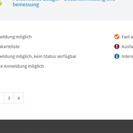
bemessung
eldung möglich
Fast 
Warteliste
Ausfa
ldung möglich, kein Status verfügbar
Inter
e Anmeldung möglich
2
3
4