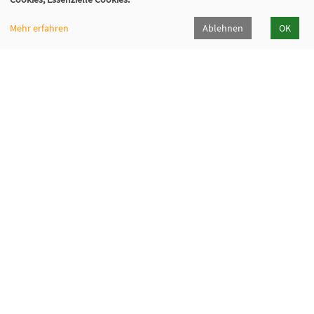
Mehr erfahren
Ablehnen
OK
Kommunalverband für Jugend und Soziales
Baden-Württemberg
Lindenspürstraße 39, 70176 Stuttgart
Kontakt Service-Center KVJS Fortbildung
0711 6375-610
fortbildung@kvjs.de
Öffnungszeiten
Mo-Do:
09:30 – 12:00 Uhr und
13:00 – 15:30 Uhr
Fr:
9:30 – 12:00 Uhr
(in den Ferien ggf. abweichende Servicezeiten)