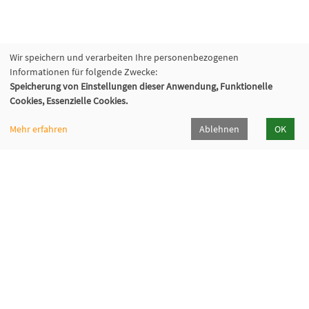
Wir speichern und verarbeiten Ihre personenbezogenen
Informationen für folgende Zwecke:
Speicherung von Einstellungen dieser Anwendung, Funktionelle
Cookies, Essenzielle Cookies.
Mehr erfahren
Ablehnen
OK
Kommunalverband für Jugend und Soziales
Baden-Württemberg
Lindenspürstraße 39, 70176 Stuttgart
Kontakt Service-Center KVJS Fortbildung
0711 6375-610
fortbildung@kvjs.de