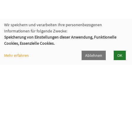
Wir speichern und verarbeiten Ihre personenbezogenen
Informationen für folgende Zwecke:
Speicherung von Einstellungen dieser Anwendung, Funktionelle
Cookies, Essenzielle Cookies.
Mehr erfahren
Ablehnen
OK
Kommunalverband für Jugend und Soziales
Baden-Württemberg
Lindenspürstraße 39, 70176 Stuttgart
Kontakt Service-Center KVJS Fortbildung
0711 6375-610
fortbildung@kvjs.de
Öffnungszeiten
Mo-Do: