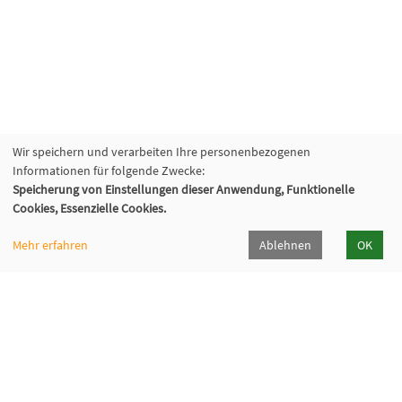
Wir speichern und verarbeiten Ihre personenbezogenen
Informationen für folgende Zwecke:
Speicherung von Einstellungen dieser Anwendung, Funktionelle
Cookies, Essenzielle Cookies.
Mehr erfahren
Ablehnen
OK
Kommunalverband für Jugend und Soziales
Baden-Württemberg
Lindenspürstraße 39, 70176 Stuttgart
Kontakt Service-Center KVJS Fortbildung
0711 6375-610