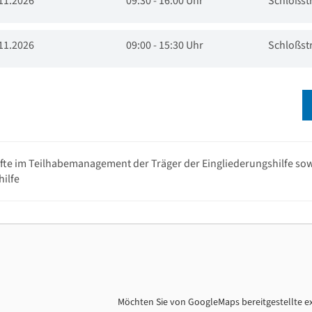
11.2026
09:30 - 16:00 Uhr
Schloßst
11.2026
09:00 - 15:30 Uhr
Schloßst
fte im Teilhabemanagement der Träger der Eingliederungshilfe sowi
ilfe
Möchten Sie von
GoogleMaps
bereitgestellte e