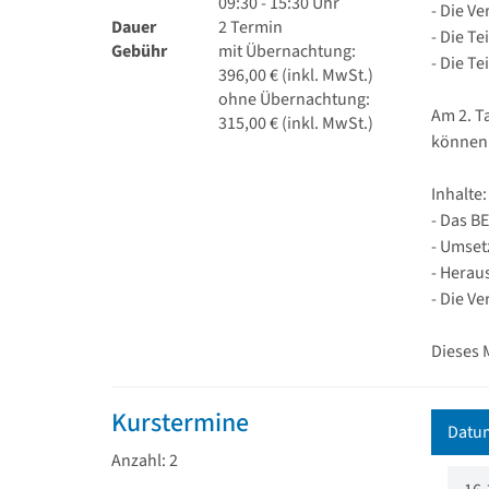
09:30 - 15:30 Uhr
- Die V
Dauer
2 Termin
- Die T
Gebühr
mit Übernachtung:
- Die T
396,00 € (inkl. MwSt.)
ohne Übernachtung:
Am 2. T
315,00 € (inkl. MwSt.)
können 
Inhalte:
- Das B
- Umset
- Herau
- Die V
Dieses 
Kurstermine
Datu
Anzahl: 2