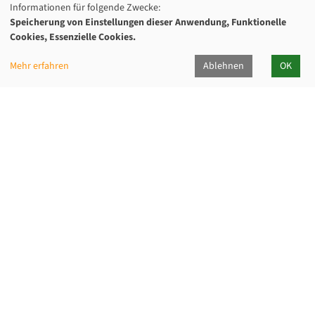
Informationen für folgende Zwecke:
Speicherung von Einstellungen dieser Anwendung, Funktionelle
Cookies, Essenzielle Cookies.
Mehr erfahren
Ablehnen
OK
Kommunalverband für Jugend und Soziales
Baden-Württemberg
Lindenspürstraße 39, 70176 Stuttgart
Kontakt Service-Center KVJS Fortbildung
0711 6375-610
fortbildung@kvjs.de