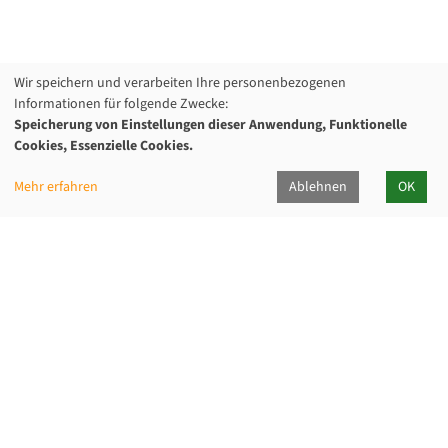
Wir speichern und verarbeiten Ihre personenbezogenen
Informationen für folgende Zwecke:
Speicherung von Einstellungen dieser Anwendung, Funktionelle
Cookies, Essenzielle Cookies.
Mehr erfahren
Ablehnen
OK
Kommunalverband für Jugend und Soziales
Baden-Württemberg
Lindenspürstraße 39, 70176 Stuttgart
Kontakt Service-Center KVJS Fortbildung
0711 6375-610
fortbildung@kvjs.de
Öffnungszeiten
Mo-Do:
09:30 – 12:00 Uhr und
13:00 – 15:30 Uhr